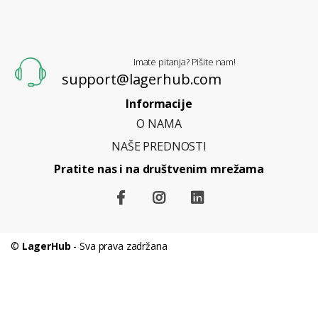
L
A
G
E
R
H
U
B
Imate pitanja? Pišite nam!
support@lagerhub.com
Informacije
O NAMA
NAŠE PREDNOSTI
Pratite nas i na društvenim mrežama
©
LagerHub
- Sva prava zadržana