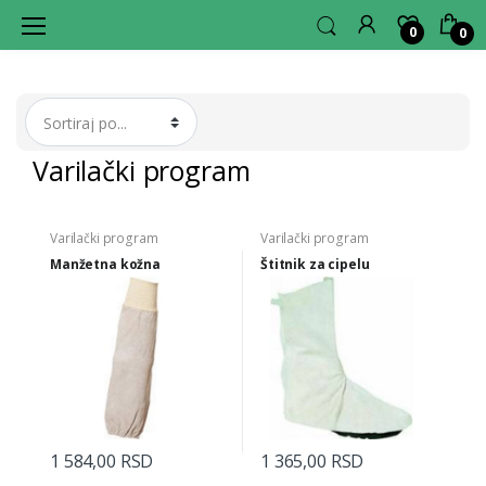
0
0
L
A
G
E
R
H
U
B
Varilački program
Varilački program
Varilački program
Manžetna kožna
Štitnik za cipelu
1 584,00 RSD
1 365,00 RSD