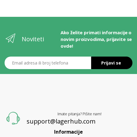
Ako želite primati informacije o
Noviteti
novim proizvodima, prijavite se
ovde!
Email adresa ili broj telefona
Prijavi se
L
A
G
E
R
H
U
B
Imate pitanja? Pišite nam!
support@lagerhub.com
Informacije