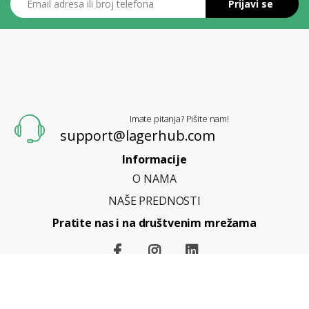
Prijavi se
L
A
G
E
R
H
U
B
Imate pitanja? Pišite nam!
support@lagerhub.com
Informacije
O NAMA
NAŠE PREDNOSTI
Pratite nas i na društvenim mrežama
©
LagerHub
- Sva prava zadržana