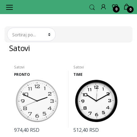
0
0
L
A
G
E
R
H
U
B
Satovi
Satovi
Satovi
PRONTO
TIME
974,40 RSD
512,40 RSD