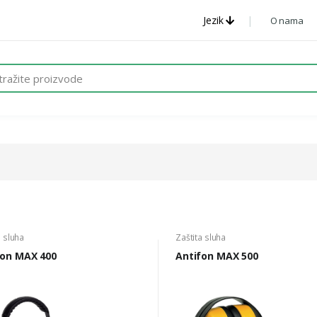
Jezik
O nama
a sluha
Zaštita sluha
fon MAX 400
Antifon MAX 500