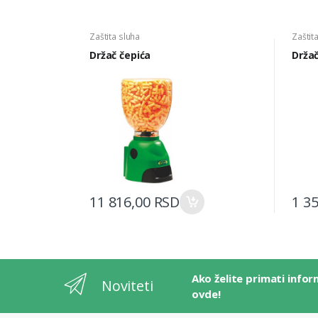
Zaštita sluha
Zaštit
Držač čepića
Držač
11 816,00 RSD
1 3
Ako želite primati infor
Noviteti
ovde!