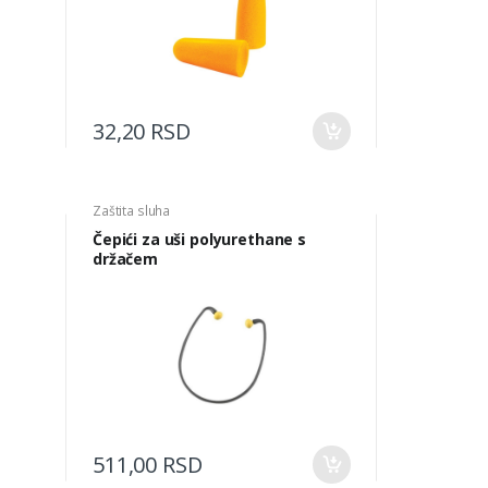
32,20 RSD
Zaštita sluha
Čepići za uši polyurethane s
držačem
511,00 RSD