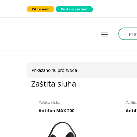
Pišite nam
Postani partner
search
L
A
G
E
R
H
U
B
Prikazano 10 proizvoda
Zaštita sluha
Zaštita sluha
Zaštit
Antifon MAX 200
Anti