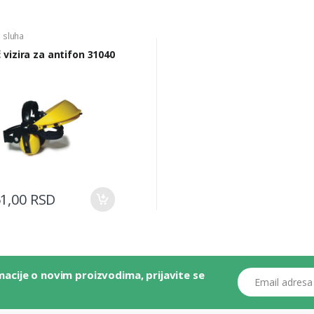
a sluha
 vizira za antifon 31040
51,00 RSD
macije o novim proizvodima, prijavite se
Email adresa ili b