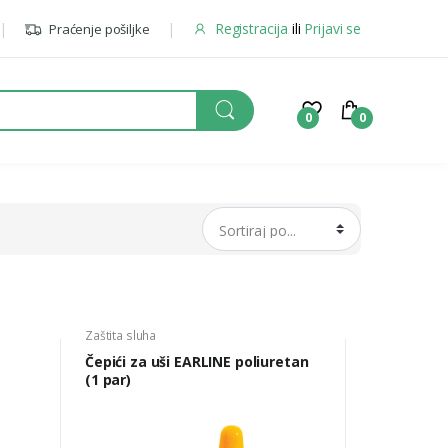
Registracija
ili
Prijavi se
Praćenje pošiljke
0
0
Zaštita sluha
Čepići za uši EARLINE poliuretan
(1 par)