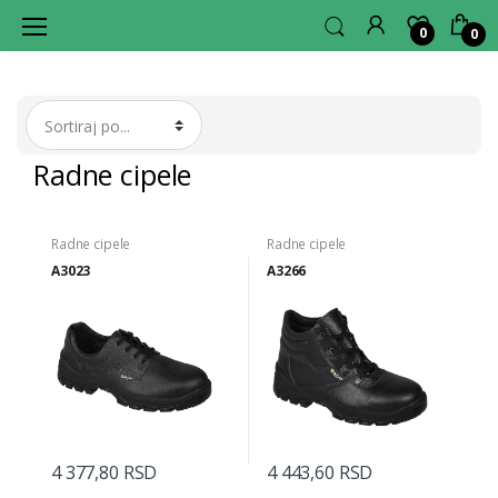
0
0
L
A
G
E
R
H
U
B
Radne cipele
Radne cipele
Radne cipele
A3023
A3266
4 377,80 RSD
4 443,60 RSD