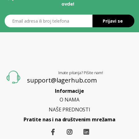
ovde!
Email adresa ili broj telefona
Prijavi se
L
A
G
E
R
H
U
B
Imate pitanja? Pišite nam!
support@lagerhub.com
Informacije
O NAMA
NAŠE PREDNOSTI
Pratite nas i na društvenim mrežama