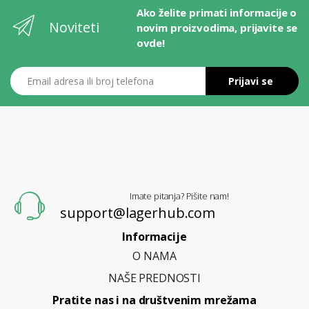
Ako želite primati informacije o
Noviteti
novim proizvodima, prijavite se
ovde!
Email adresa ili broj telefona
Prijavi se
L
A
G
E
R
H
U
B
Imate pitanja? Pišite nam!
support@lagerhub.com
Informacije
O NAMA
NAŠE PREDNOSTI
Pratite nas i na društvenim mrežama