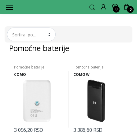
0
0
L
A
G
E
R
H
U
B
Pomoćne baterije
Pomoćne baterije
Pomoćne baterije
COMO
COMO W
3 056,20 RSD
3 386,60 RSD