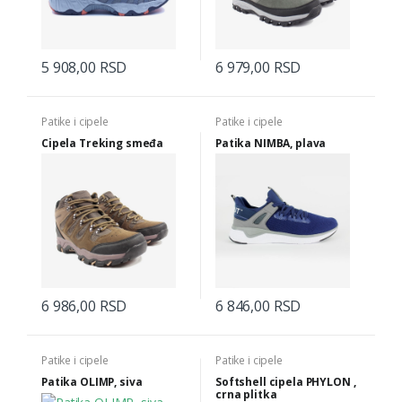
5 908,00 RSD
6 979,00 RSD
Patike i cipele
Patike i cipele
Cipela Treking smeđa
Patika NIMBA, plava
6 986,00 RSD
6 846,00 RSD
Patike i cipele
Patike i cipele
Patika OLIMP, siva
Softshell cipela PHYLON ,
crna plitka