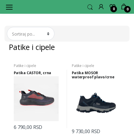
0
0
L
A
G
E
R
H
U
B
Patike i cipele
Patike i cipele
Patike i cipele
Patika CASTOR, crna
Patika MOSOR
waterproof plavo/crne
6 790,00 RSD
9 730,00 RSD