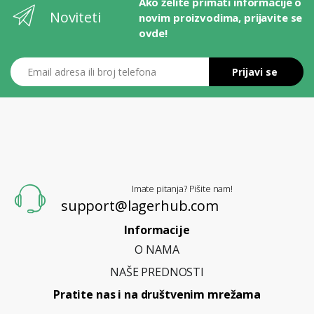
Ako želite primati informacije o
Noviteti
novim proizvodima, prijavite se
ovde!
Email adresa ili broj telefona
Prijavi se
L
A
G
E
R
H
U
B
Imate pitanja? Pišite nam!
support@lagerhub.com
Informacije
O NAMA
NAŠE PREDNOSTI
Pratite nas i na društvenim mrežama