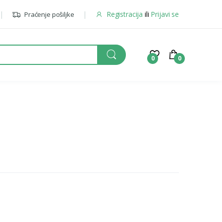
Registracija
ili
Prijavi se
Praćenje pošiljke
0
0