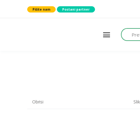
Pišite nam
Postani partner
search
L
A
G
E
R
H
U
B
Obrisi
Sli