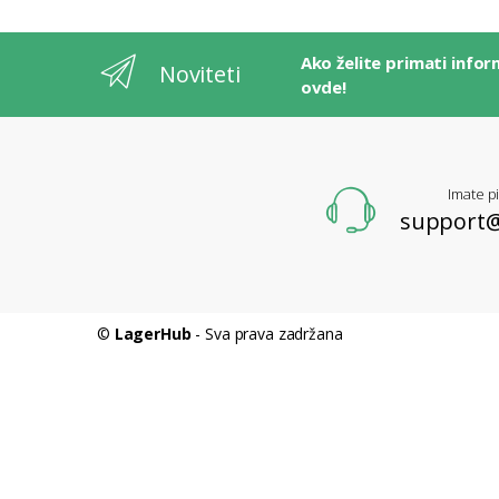
Ako želite primati infor
Noviteti
ovde!
Imate pi
support
L
A
G
E
R
H
U
B
©
LagerHub
- Sva prava zadržana