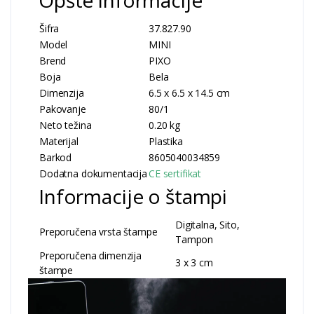
Šifra
37.827.90
Model
MINI
Brend
PIXO
Boja
Bela
Dimenzija
6.5 x 6.5 x 14.5 cm
Pakovanje
80/1
Neto težina
0.20 kg
Materijal
Plastika
Barkod
8605040034859
Dodatna dokumentacija
CE sertifikat
Informacije o štampi
Digitalna, Sito,
Preporučena vrsta štampe
Tampon
Preporučena dimenzija
3 x 3 cm
štampe