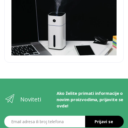
Ako želite primati informacije o
Noviteti
novim proizvodima, prijavite se
ovde!
Email adresa ili broj telefona
Prijavi se