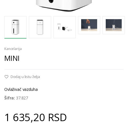
Kancelarija
MINI
Dodaj u listu želja
Ovlaživač vazduha
Šifra:
37.827
1 635,20 RSD