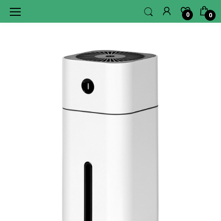
0
0
L
A
G
E
R
H
U
B