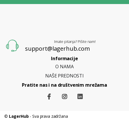
L
A
G
E
R
H
U
B
Imate pitanja? Pišite nam!
support@lagerhub.com
Informacije
O NAMA
NAŠE PREDNOSTI
Pratite nas i na društvenim mrežama
©
LagerHub
- Sva prava zadržana