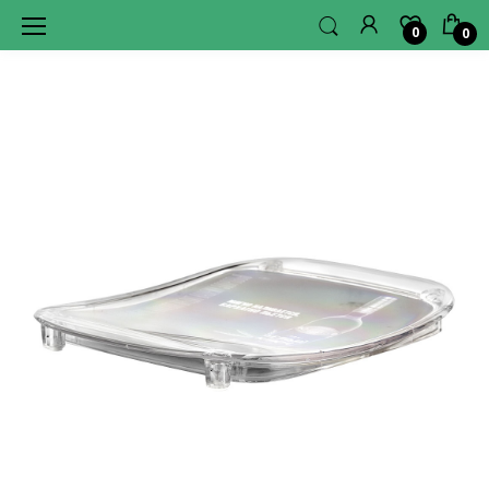
0
0
L
A
G
E
R
H
U
B