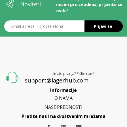
Noviteti
novim proizvodima, prijavite se
ovde!
Email adresa ili broj telefona
Prijavi se
L
A
G
E
R
H
U
B
Imate pitanja? Pišite nam!
support@lagerhub.com
Informacije
O NAMA
NAŠE PREDNOSTI
Pratite nas i na društvenim mrežama