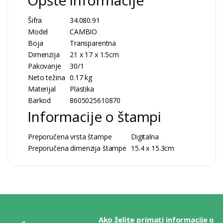
Šifra
34.080.91
Model
CAMBIO
Boja
Transparentna
Dimenzija
21 x 17 x 1.5cm
Pakovanje
30/1
Neto težina
0.17 kg
Materijal
Plastika
Barkod
8605025610870
Informacije o štampi
Preporučena vrsta štampe
Digitalna
Preporučena dimenzija štampe
15.4 x 15.3cm
Ako želite primati informacije o